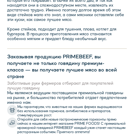
которая его покрывает. В бычке их всего два, и так как
находятся они в сложнодоступном месте, извлекать их
достаточно трудно. Именно поэтому долгое время об этом
виде стейков мало кто знал, а сами мясники оставляли себе
эти куски, как самое лучшее мясо.
​​​​​​​Кроме стейков, подходит для тушения, плова, котлет для
бургеров. В процессе приготовления мясо становится
особенно мягким и придает блюду необычный вкус.
Заказывая продукцию PRIMEBEEF, вы
получаете не только говядину премиум-
класса — вы получаете лучшее мясо во всей
стране
Заботливые руки фермеров отбирают для покупателей
лучшую говядину.
Мы являемся ведущим поставщиком премиальной говядины
на рынке, и большинство потребителей отдает предпочтение
именно нам.
Мы гарантируем, что животные на наших фермах выращиваются
без использования гормонов, антибиотиков и препаратов,
стимулирующих рост.
Откройте для себя новые гастрономические горизонты прямо
сейчас в нашем интернет-магазине PRIME FOODS! С премиальной
мраморной говядиной PRIMEBEEF каждый ужин станет настоящим
ресторанным событием. Приятного аппетита!