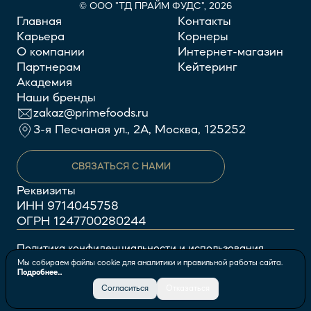
© ООО "ТД ПРАЙМ ФУДС", 2026
Главная
Контакты
Карьера
Корнеры
О компании
Интернет-магазин
Партнерам
Кейтеринг
Академия
Наши бренды
zakaz@primefoods.ru
3-я Песчаная ул., 2А, Москва, 125252
СВЯЗАТЬСЯ С НАМИ
Реквизиты
ИНН
9714045758
ОГРН
1247700280244
Политика конфиденциальности и использования
Мы собираем файлы cookie для аналитики и правильной работы сайта.
файлов cookie
Подробнее...
Согласиться
Отказаться