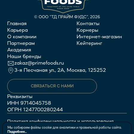
© ООО "ТД ПРАЙМ ФУДС", 2026
Главная
Контакты
Карьера
Корнеры
О компании
Интернет-магазин
Партнерам
Кейтеринг
Академия
Наши бренды
zakaz@primefoods.ru
3-я Песчаная ул., 2А, Москва, 125252
СВЯЗАТЬСЯ С НАМИ
Реквизиты
ИНН
9714045758
ОГРН
1247700280244
Политика конфиденциальности и использования
Мы собираем файлы cookie для аналитики и правильной работы сайта.
файлов cookie
Подробнее...