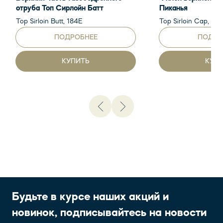
отруба Топ Сирлойн Батт
Пиканья
Top Sirloin Butt, 184E
Top Sirloin Cap, 18
ПОДРОБНЕЕ
ПОДРО
КУПИТЬ
КУП
Будьте в курсе наших акций и
новинок, подписывайтесь на новости